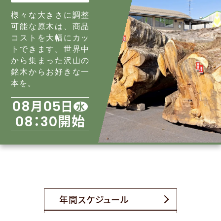
様々な大きさに調整
可能な原木は、商品
コストを大幅にカッ
トできます。世界中
から集まった沢山の
銘木からお好きな一
本を。
月
日
08
05
水
：
開始
08
30
年間スケジュール