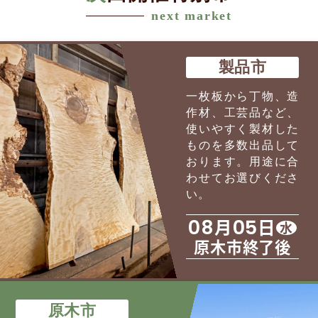
next market
製品市
一枚板から丁物、造
作材、工芸品など、
使いやすく製材した
ものを多数出品して
おります。用途に合
わせてお選びくださ
い。
月
日
08
05
水
原木市終了後
原木市